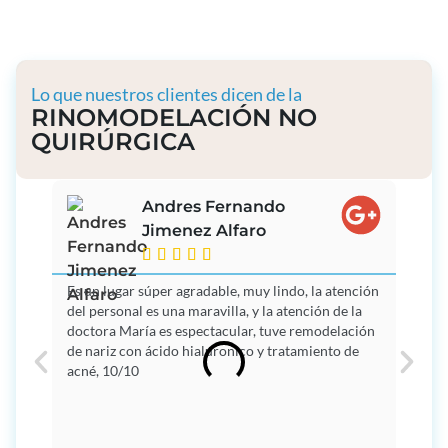
Lo que nuestros clientes dicen de la
RINOMODELACIÓN NO
QUIRÚRGICA
Andres Fernando
Jimenez Alfaro





Es un lugar súper agradable, muy lindo, la atención
Me ha
del personal es una maravilla, y la atención de la
del C
doctora María es espectacular, tuve remodelación
meses
de nariz con ácido hialuronico y tratamiento de
esta 
acné, 10/10
siemp
organ
sonri
estét